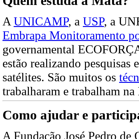
Quem estuda a Mata?
A
UNICAMP
, a
USP
, a U
Embrapa Monitoramento por
governamental ECOFORÇA -
estão realizando pesquisas 
satélites. São muitos os
téc
trabalharam e trabalham na
Como ajudar e particip
A Fundação José Pedro de O